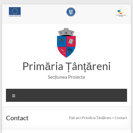
Skip
to
content
Primăria Țânțăreni
Secțiunea Proiecte
Meniu
Contact
Ești aici:
Primăria Țânțăreni
>
Contact