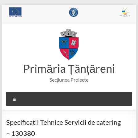
Skip
to
content
Primăria Țânțăreni
Secțiunea Proiecte
Meniu
Specificatii Tehnice Servicii de catering
– 130380