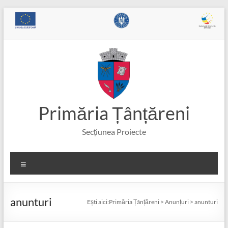
Skip
to
content
Primăria Țânțăreni
Secțiunea Proiecte
Meniu
anunturi
Ești aici:
Primăria Țânțăreni
>
Anunțuri
>
anunturi