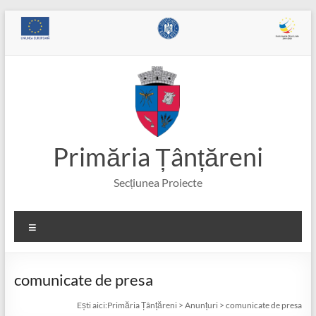
Skip
to
content
Primăria Țânțăreni
Secțiunea Proiecte
Meniu
comunicate de presa
Ești aici:
Primăria Țânțăreni
>
Anunțuri
>
comunicate de presa